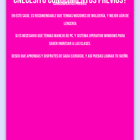
¿NECESITO CONOCIMIENTOS PREVIOS?
conocimientos previos.
En este caso, es recomendable que tengas nociones de Moldería, y mejor aún de
Lencería
Si es necesario que tengas manejo de PC. y sistema operativo Windows para
saber ingresar a las clases.
Deseo que aprendas y disfrutes de cada ejercicio, y así puedas lograr tu sueño.