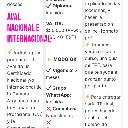
explicado en las
deseas.
Diploma
:
lecciones, y
Incluido
AVAL
hacer la
VALOR
:
presentación
NACIONAL E
$50.000 (ARG) /
online (formato
INTERNACIONAL
USD 40 (EXT)
pdf)
También
verás en cada
Podrás optar
curso, una guía
MODO OK
por sumar el
de TPF, para
aval de un
Vigencia
: 2
que te ayude a
Certificado
meses
avanzar punto
Nacional y/o
por punto.
Internacional de
Grupo
la Cámara
WhatsApp:
Para entregar
Argentina para
Incluído
cada TP final,
la Formación
Consultas
:
podes hacerlo
Profesional (CA)
No incluidas
dentro del
y la
tiempo de
Organización