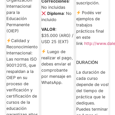
Correcciones
:
suscripción.
Internacional
No incluidas
para la
Podés ver
Diploma
: No
Educación
ejemplos de
incluido
Permanente
trabajos
VALOR
:
(OIEP)
prácticos final
$35.000 (ARG) /
en este
Calidad y
USD 25 (EXT)
link
http://www.dal
Reconocimiento
Luego de
Internacional:
realizar el pago,
Las normas ISO
DURACIÓN
debes enviar el
9001:2015, que
comprobante
respaldan a la
La duración de
por mensaje en
OIEP en su
cada curso
WhatsApp.
proceso de
depende de vos!
verificación y
del tiempo de
certificación de
práctica que le
cursos de la
dediques.
educación
Puedes terminar
garantizan altos