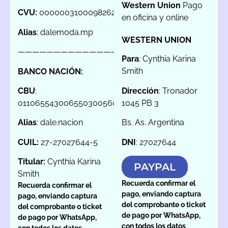
Western Union
Pago
CVU:
0000003100098262047536
en oficina y online
Alias
: dalemoda.mp
WESTERN UNION
———————————————
Para
: Cynthia Karina
Smith
BANCO NACIÓN:
Dirección
: Tronador
CBU
:
1045 PB 3
0110655430065503005601
Bs. As. Argentina
Alias
: dale.nacion
DNI
: 27027644
CUIL:
27-27027644-5
Titular:
Cynthia Karina
PAYPAL
Smith
Recuerda confirmar el
Recuerda confirmar el
pago, enviando captura
pago, enviando captura
del comprobante o ticket
del comprobante o ticket
de pago por WhatsApp,
de pago por WhatsApp,
con todos los datos