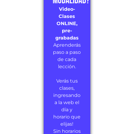
modalidad?
Video-
Clases
ONLINE,
pre-
grabadas
Aprenderás
paso a paso
de cada
lección.
Verás tus
clases,
ingresando
a la web el
día y
horario que
elijas!
Sin horarios