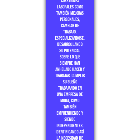
cuestiones
laborales como
también mejoras
personales,
cambiar de
trabajo,
especializándose,
desarrollando
su potencial
sobre lo que
siempre han
anhelado hacer y
trabajar. Cumplir
su sueño
trabajando en
una empresa de
moda, como
también
emprendiendo y
siendo
independientes,
identificando así
la necesidad de