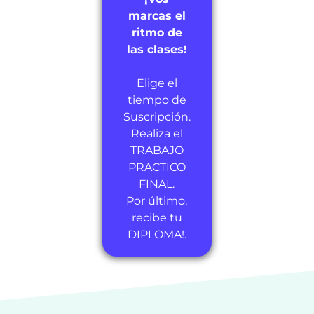
marcas el
ritmo de
las clases!
Elige el
tiempo de
Suscripción.
Realiza el
TRABAJO
PRACTICO
FINAL.
Por último,
recibe tu
DIPLOMA!.