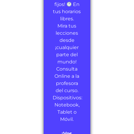
fijos!
En
tus horarios
libres.
Mira tus
lecciones
desde
¡cualquier
parte del
mundo!
Consulta
Online a la
profesora
del curso.
Dispositivos:
Notebook,
Tablet o
Móvil.
¡Vos