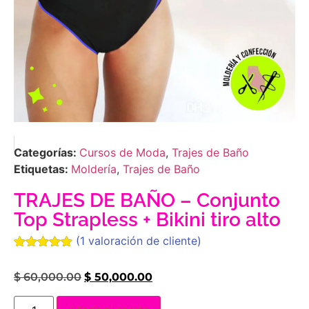
Categorías:
Cursos de Moda
,
Trajes de Baño
Etiquetas:
Moldería
,
Trajes de Baño
TRAJES DE BAÑO – Conjunto
Top Strapless + Bikini tiro alto
(
1
valoración de cliente)
Valorado
1
con
5.00
de
$
60,000.00
$
50,000.00
5 en base
a
valoración
de un