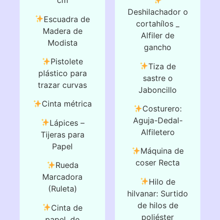
cm
Deshilachador o
Escuadra de
cortahílos _
Madera de
Alfiler de
Modista
gancho
Pistolete
Tiza de
plástico para
sastre o
trazar curvas
Jaboncillo
Cinta métrica
Costurero:
Aguja-Dedal-
Lápices –
Alfiletero
Tijeras para
Papel
Máquina de
coser Recta
Rueda
Marcadora
Hilo de
(Ruleta)
hilvanar: Surtido
de hilos de
Cinta de
poliéster
papel, de