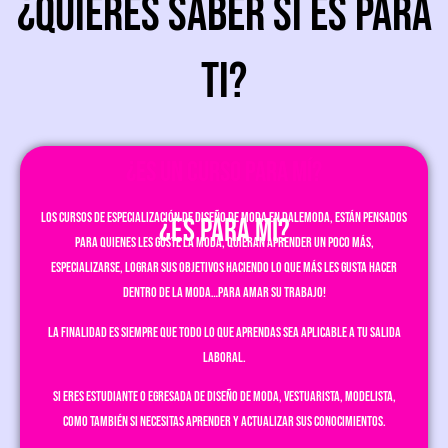
¿QUIERES SABER SI ES PARA
TI?
¿ES UN CURSO PARA MÍ?
Los Cursos de Especialización de diseño de Moda en DaleModa, están pensados
¿ES PARA MI?
para quienes les guste la moda, quieran aprender un poco más,
especializarse, lograr sus objetivos haciendo lo que más les gusta hacer
dentro de la moda…para amar su trabajo!
La finalidad es siempre que todo lo que aprendas sea aplicable a tu salida
laboral.
Si eres estudiante o egresada de Diseño de Moda, vestuarista, modelista,
como también si necesitas aprender y actualizar sus conocimientos.