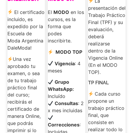
La
presentación del
El certificado
El
MODO
en los
Trabajo Práctico
incluido, es
cursos, es la
Final (TPF) y su
expedido por la
forma que
evaluación,
Escuela de
podes
deberá
Moda Argentina
inscribirte.
realizarse
DaleModa!
dentro de la
MODO TOP
Vigencia Online
Una vez
Vigencia
: 4
(En el MODO
aprobado tu
meses
TOP).
examen, o sea
de tu trabajo
Grupo
TP FINAL
práctico final
WhatsApp:
Cada curso
del curso;
Incluído
propone un
recibirás el
Consultas
: 2
trabajo práctico
certificado de
x mes incluidas
final, que
manera Online,
consiste en
que podrás
Correcciones
:
realizar todo lo
imprimir si lo
Incluidas