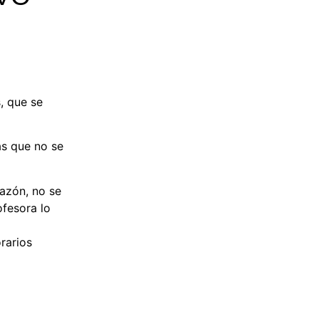
, que se
as que no se
razón, no se
ofesora lo
rarios