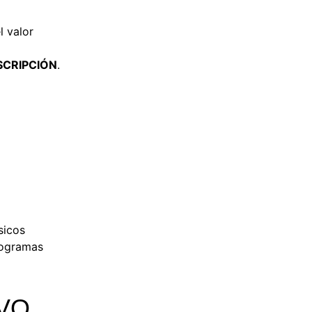
l valor
SCRIPCIÓN
.
sicos
rogramas
VO