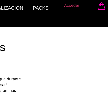
Acceder
ALIZACIÓN
PACKS
es
que durante
ras!
tarán más