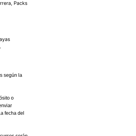
rrera, Packs
hayas
N.
os según la
ósito o
enviar
a fecha del
 cursos serán