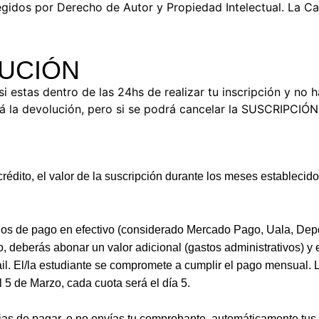
gidos por Derecho de Autor y Propiedad Intelectual. La Ca
UCIÓN
si estas dentro de las 24hs de realizar tu inscripción y no 
ará la devolución, pero si se podrá cancelar la SUSCRIPCIÓ
crédito, el valor de la suscripción durante los meses establecid
dios de pago en efectivo (considerado Mercado Pago, Uala, Dep
, deberás abonar un valor adicional (gastos administrativos) y 
l. El/la estudiante se compromete a cumplir el pago mensual. L
l 5 de Marzo, cada cuota será el día 5.
s de pagar, o no envías tu comprobante, automáticamente tus