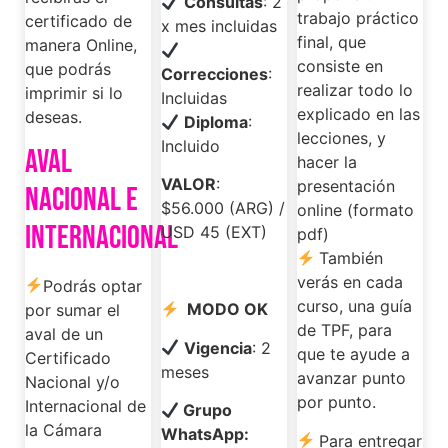
Consultas
: 2
trabajo práctico
certificado de
x mes incluidas
final, que
manera Online,
consiste en
que podrás
Correcciones
:
realizar todo lo
imprimir si lo
Incluidas
explicado en las
deseas.
Diploma
:
lecciones, y
Incluido
AVAL
hacer la
VALOR
:
presentación
NACIONAL E
$56.000 (ARG) /
online (formato
INTERNACIONAL
USD 45 (EXT)
pdf)
También
verás en cada
Podrás optar
curso, una guía
MODO OK
por sumar el
de TPF, para
aval de un
Vigencia
: 2
que te ayude a
Certificado
meses
avanzar punto
Nacional y/o
por punto.
Internacional de
Grupo
la Cámara
WhatsApp:
Para entregar