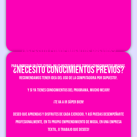
¿NECESITO CONOCIMIENTOS PREVIOS?
Para ingresar en éste curso, no es necesario que tengas conocimientos previos.
¿NECESITO CONOCIMIENTOS PREVIOS?
Recomendamos tener idea del uso de la computadora por supuesto!.
Y si ya tienes conocimientos del programa, mucho mejor!
¡Te va a ir súper bien!
Deseo que aprendas y disfrutes de cada ejercicio, y así puedas desempeñarte
profesionalmente, en tu propio emprendimiento de Moda, en una Empresa
Textil, o trabajo que desees!