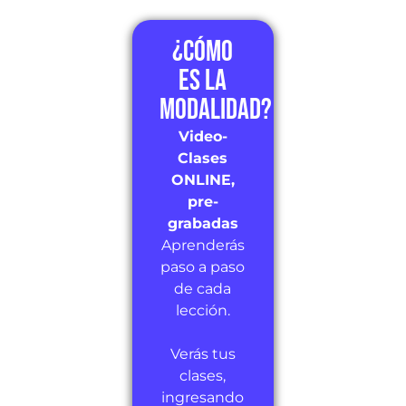
¿Cómo
es la
modalidad?
Video-
Clases
ONLINE,
pre-
grabadas
Aprenderás
paso a paso
de cada
lección.
Verás tus
clases,
ingresando