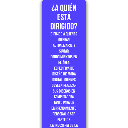
¿a quién
está
dirigido?
Dirigido a quienes
quieran
actualizarse y
sumar
conocimientos en
el área
específica de
diseño de moda
digital. Quienes
deseen realizar
sus diseños en
computadora
tanto para un
emprendimiento
personal o ser
parte de
la industria de la