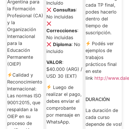
Argentina para
Incluído
cada TP final,
la Formación
Consultas
:
podes hacerlo
Profesional (CA)
No incluidas
dentro del
y la
tiempo de
Organización
Correcciones
:
suscripción.
Internacional
No incluidas
para la
Podés ver
Diploma
: No
Educación
ejemplos de
incluido
Permanente
trabajos
VALOR
:
(OIEP)
prácticos final
$40.000 (ARG) /
en este
Calidad y
USD 30 (EXT)
link
http://www.dal
Reconocimiento
Luego de
Internacional:
realizar el pago,
Las normas ISO
DURACIÓN
debes enviar el
9001:2015, que
comprobante
respaldan a la
La duración de
por mensaje en
OIEP en su
cada curso
WhatsApp.
proceso de
depende de vos!