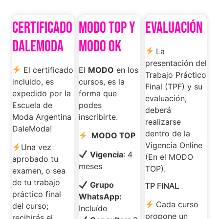
CERTIFICADO
MODO TOP Y
EVALUACIÓN
DaleModa
MODO OK
La
presentación del
El certificado
El
MODO
en los
Trabajo Práctico
incluido, es
cursos, es la
Final (TPF) y su
expedido por la
forma que
evaluación,
Escuela de
podes
deberá
Moda Argentina
inscribirte.
realizarse
DaleModa!
dentro de la
MODO TOP
Vigencia Online
Una vez
Vigencia
: 4
(En el MODO
aprobado tu
meses
TOP).
examen, o sea
de tu trabajo
Grupo
TP FINAL
práctico final
WhatsApp:
Cada curso
del curso;
Incluído
propone un
recibirás el