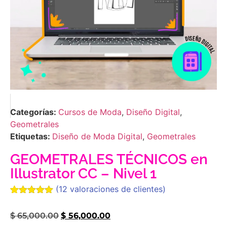
Categorías:
Cursos de Moda
,
Diseño Digital
,
Geometrales
Etiquetas:
Diseño de Moda Digital
,
Geometrales
GEOMETRALES TÉCNICOS en
Illustrator CC – Nivel 1
(
12
valoraciones de clientes)
Valorado
12
con
5.00
de
$
65,000.00
$
56,000.00
5 en base
a