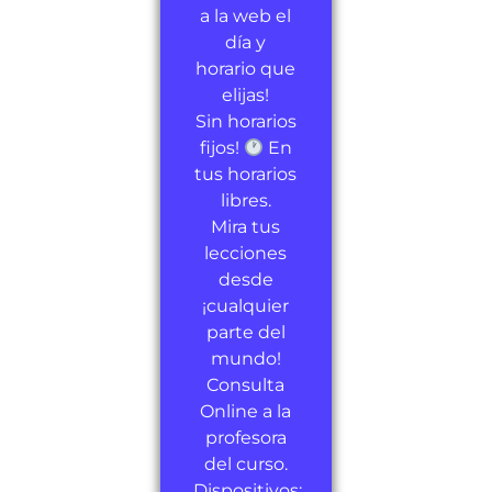
a la web el
día y
horario que
elijas!
Sin horarios
fijos!
En
tus horarios
libres.
Mira tus
lecciones
desde
¡cualquier
parte del
mundo!
Consulta
Online a la
profesora
del curso.
Dispositivos: