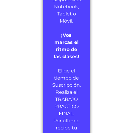
Notebook,
Tablet o
Móvil.
¡Vos
marcas el
ritmo de
las clases!
Elige el
tiempo de
Suscripción.
Realiza el
TRABAJO
PRACTICO
FINAL.
Por último,
recibe tu