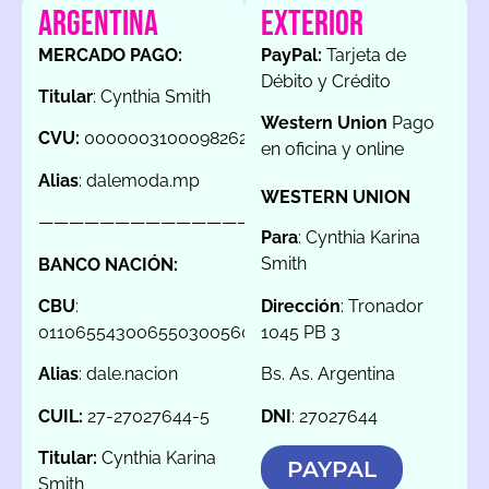
ARGENTINA
EXTERIOR
MERCADO PAGO:
PayPal:
Tarjeta de
Débito y Crédito
Titular
: Cynthia Smith
Western Union
Pago
CVU:
0000003100098262047536
en oficina y online
Alias
: dalemoda.mp
WESTERN UNION
———————————————
Para
: Cynthia Karina
Smith
BANCO NACIÓN:
Dirección
: Tronador
CBU
:
1045 PB 3
0110655430065503005601
Bs. As. Argentina
Alias
: dale.nacion
DNI
: 27027644
CUIL:
27-27027644-5
Titular:
Cynthia Karina
PAYPAL
Smith