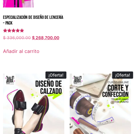
Especialización de Diseño de Lencería
– PACK
Valorado
$
336,000.00
$
268,700.00
con
5.00
de 5
Añadir al carrito
¡Oferta!
¡Oferta!