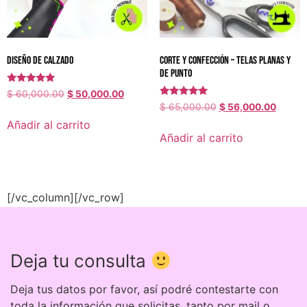
DISEÑO DE CALZADO
CORTE Y CONFECCIÓN – Telas planas y
de punto
Valorado
$
60,000.00
$
50,000.00
con
Valorado
$
65,000.00
$
56,000.00
5.00
con
de 5
5.00
Añadir al carrito
de 5
Añadir al carrito
[/vc_column][/vc_row]
Deja tu consulta
Deja tus datos por favor, así podré contestarte con
toda la información que solicitas, tanto por mail o