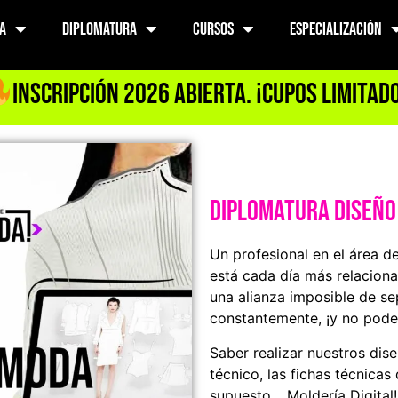
A
DIPLOMATURA
CURSOS
ESPECIALIZACIÓN
INSCRIPCIÓN 2026 ABIERTA. ¡Cupos Limitad
Diplomatura Diseño
Un profesional en el área d
está cada día más relaciona
una alianza imposible de s
constantemente, ¡y no pod
Saber realizar nuestros di
técnico, las fichas técnicas
supuesto… Moldería Digital!