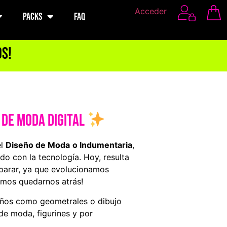
Acceder
PACKS
FAQ
os!
 de Moda DIGITAL
el
Diseño de Moda
o Indumentaria
,
do con la tecnología. Hoy, resulta
eparar, ya que evolucionamos
emos quedarnos atrás!
seños como geometrales o dibujo
 de moda, figurines y por