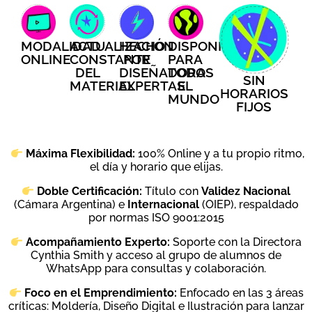
ACTUALIZACIÓN
HECHO
DISPONIBLES
MODALIDAD
CONSTANTE
POR
PARA
ONLINE
DEL
DISEÑADORAS
TODO
SIN
MATERIAL
EXPERTAS
EL
HORARIOS
MUNDO
FIJOS
Máxima Flexibilidad:
100% Online y a tu propio ritmo,
el día y horario que elijas.
Doble Certificación:
Título con
Validez Nacional
(Cámara Argentina) e
Internacional
(OIEP), respaldado
por normas ISO 9001:2015
Acompañamiento Experto:
Soporte con la Directora
Cynthia Smith y acceso al grupo de alumnos de
WhatsApp para consultas y colaboración
.
Foco en el Emprendimiento:
E
nfocado en las 3 áreas
críticas: Moldería, Diseño Digital e Ilustración para lanzar